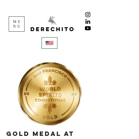
ME
NU
gold medal at