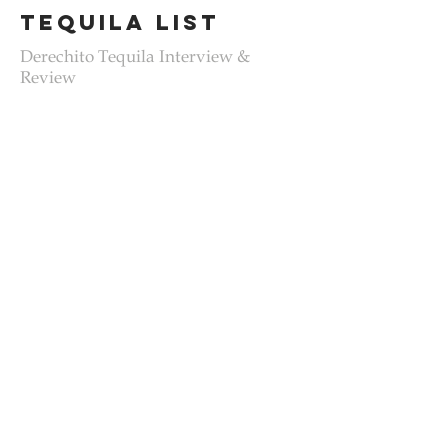
tequila list
Derechito Tequila Interview &
Review
see more
welcome to the
juntémonos
FAMILy