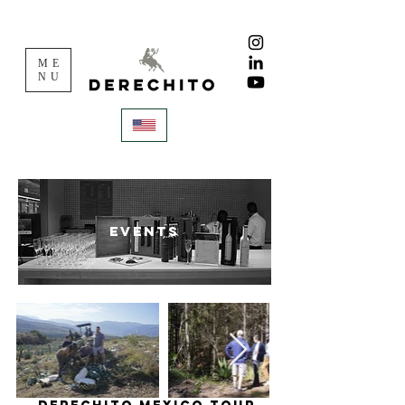
ME
NU
events