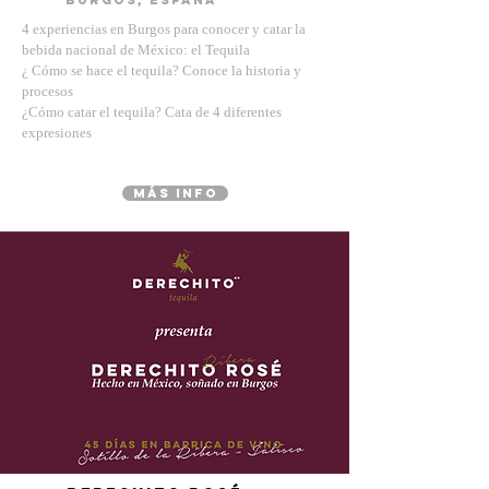
burgos, españa
4 experiencias en Burgos para conocer y catar la
bebida nacional de México:
el Tequila
¿ Cómo se hace el tequila? Conoce la historia y
procesos
¿Cómo catar el tequila? Cata de 4 diferentes
expresiones
MÁS INFO