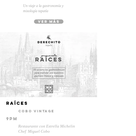
Un viaje a la gastronomía y
mixología tapatía
ver más
raíces
Cobo Vintage
9pm
Restaurante con Estrella Michelin
Chef Miguel Cobo