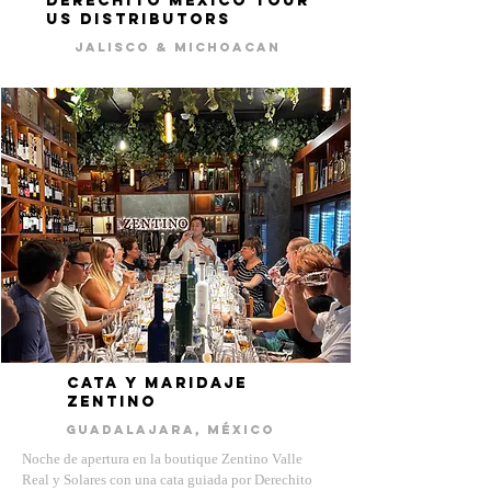
derechito mexico tour
us distributors
jalisco & michoacan
CATA Y MARIDAJE
ZENTINO
gUADALAJARA, mÉXICO
Noche de apertura en la boutique Zentino Valle
Real y Solares con una cata guiada por Derechito