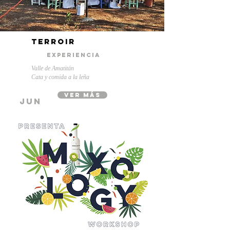
terroir
experiencia
Valle de Amatitán
Cata y comida a la leña
ver más
jun