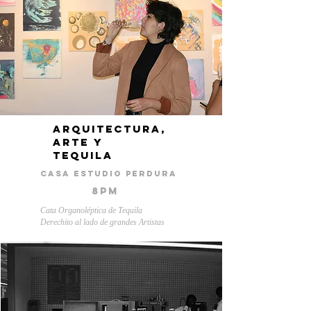
arquitectura,
Arte y
tequila
casa estudio perdura
8pm
Cata Organoléptica de Tequila
Derechito
al lado de grandes Artistas