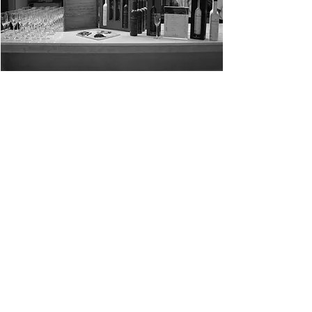
we work
guadalajara
7:30pm
Degustación en evento de Coparmex