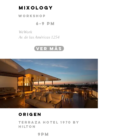
mixology
workshop
6-9 pm
WeWork
Av. de las Américas 1254
ver más
origen
terraza Hotel 1970 by
hilton
9pm