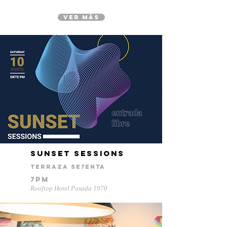
ver más
sunset sessions
terraza se7enta
7pm
Rooftop Hotel Posada 1970