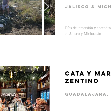
jalisco & mic
Días de inmersión y aprendiza
en Jalisco y Michoacán
CATA Y MA
ZENTINO
gUADALAJARA,