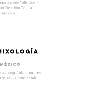
ique Zentino Valle Real y
por Derechito Tequila
 maridaje.
MIXOLOGÍA
 mÉXICO
esta acompañada de una cena
s de JAL, Cocina de raíz.