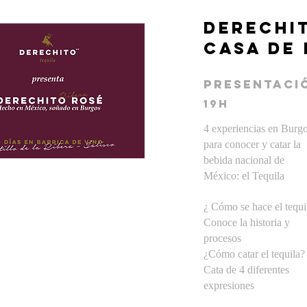
Derechi
Casa de
presentaci
19H
4 experiencias en Burg
para conocer y catar la
bebida nacional de
México: el Tequila
¿ Cómo se hace el tequi
Conoce la historia y
procesos
¿Cómo catar el tequila?
Cata de 4 diferentes
expresiones