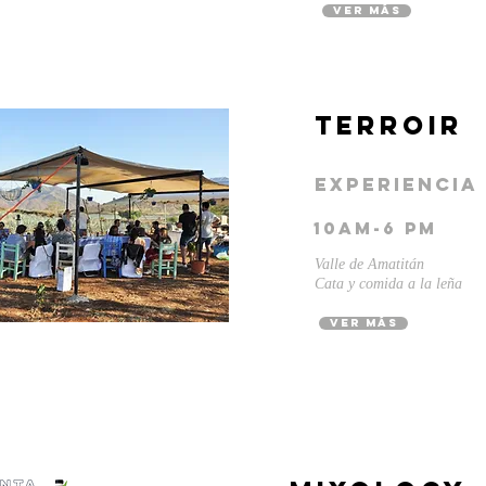
ver más
terroir
experienci
10AM-6
pm
Valle de Amatitán
Cata y comida a la leña
ver más