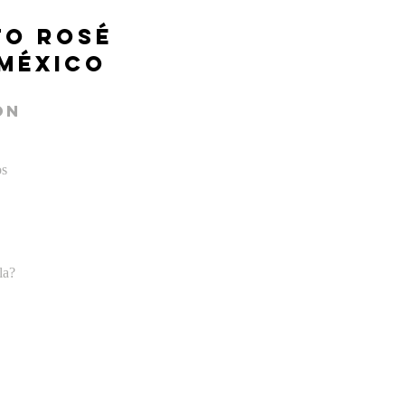
to Rosé
 méxico
ón
os
la?