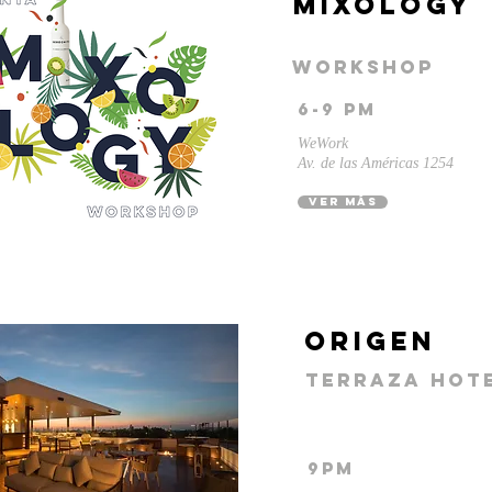
mixology
workshop
6-9 pm
WeWork
Av. de las Américas 1254
ver más
origen
terraza Hote
9pm