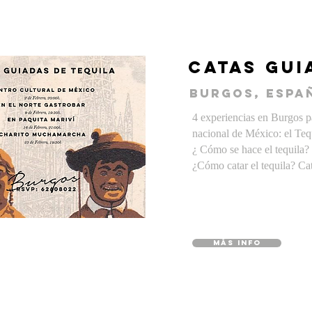
catas gui
burgos, espa
4 experiencias en Burgos p
nacional de México:
el Teq
¿ Cómo se hace el tequila?
¿Cómo catar el tequila? Ca
MÁS INFO