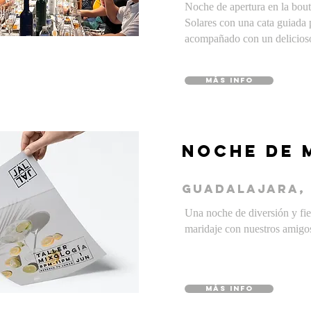
Noche de apertura en la bout
Solares con una cata guiada 
acompañado con un delicioso
MÁS INFO
nOCHE DE 
gUADALAJARA,
Una noche de diversión y fi
maridaje con nuestros amigo
MÁS INFO