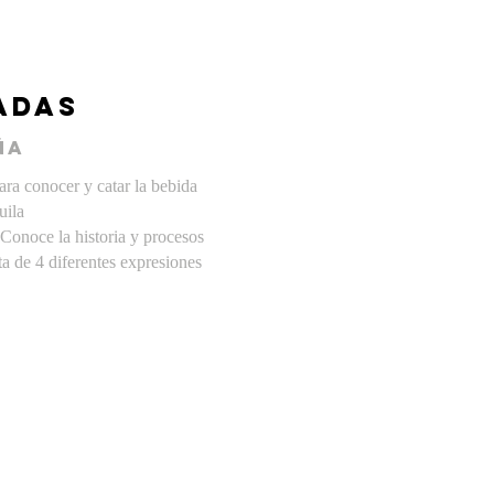
adas
ña
ara conocer y catar la bebida
uila
 Conoce la historia y procesos
ta de 4 diferentes expresiones