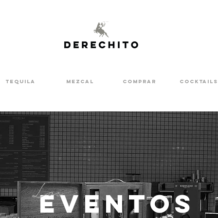
Tequila
Mezcal
Comprar
Cocktails
Los
eventos