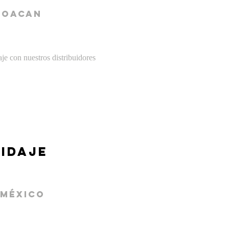
hoacan
je con nuestros distribuidores
RIDAJE
 mÉXICO